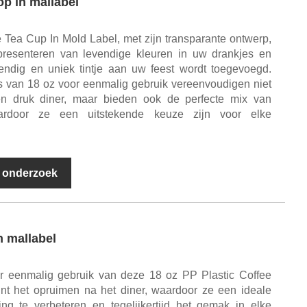
p in mallabel
 Tea Cup In Mold Label, met zijn transparante ontwerp,
presenteren van levendige kleuren in uw drankjes en
endig en uniek tintje aan uw feest wordt toegevoegd.
 van 18 oz voor eenmalig gebruik vereenvoudigen niet
n druk diner, maar bieden ook de perfecte mix van
rdoor ze een uitstekende keuze zijn voor elke
 onderzoek
n mallabel
r eenmalig gebruik van deze 18 oz PP Plastic Coffee
jnt het opruimen na het diner, waardoor ze een ideale
ng te verbeteren en tegelijkertijd het gemak in elke