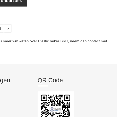
 onderzoek
4
>
ls u meer wilt weten over Plastic beker BRC, neem dan contact met
ngen
QR Code