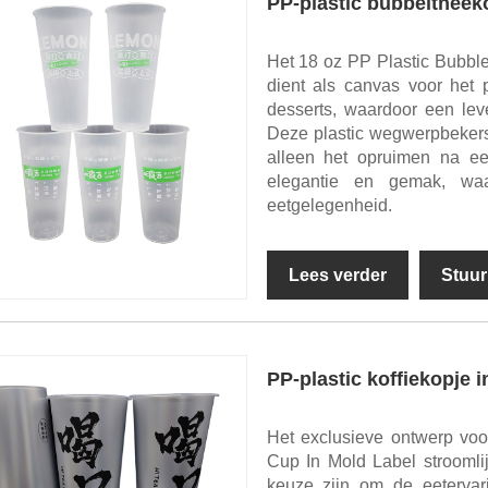
PP-plastic bubbeltheeko
Het 18 oz PP Plastic Bubble
dient als canvas voor het 
desserts, waardoor een lev
Deze plastic wegwerpbekers
alleen het opruimen na ee
elegantie en gemak, waa
eetgelegenheid.
Lees verder
Stuur
PP-plastic koffiekopje i
Het exclusieve ontwerp voo
Cup In Mold Label stroomli
keuze zijn om de eetervari