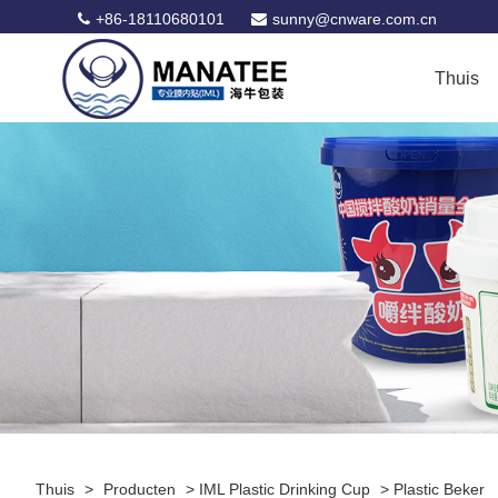
+86-18110680101
sunny@cnware.com.cn
Thuis
Thuis
>
Producten
>
IML Plastic Drinking Cup
>
Plastic Beker