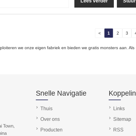
Lees verder
Stuur
<
1
2
3
 exploiteren we onze eigen fabriek en bieden we gratis monsters aan. A
Snelle Navigatie
Koppeli
Thuis
Links
Over ons
Sitemap
ai Town,
Producten
RSS
hina