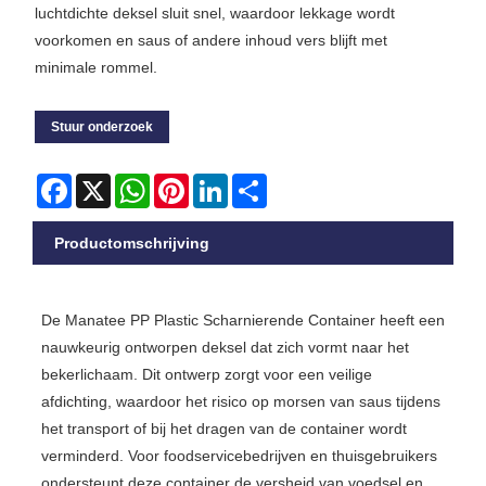
luchtdichte deksel sluit snel, waardoor lekkage wordt
voorkomen en saus of andere inhoud vers blijft met
minimale rommel.
Stuur onderzoek
Facebook
X
WhatsApp
Pinterest
LinkedIn
Share
Productomschrijving
De Manatee PP Plastic Scharnierende Container heeft een
nauwkeurig ontworpen deksel dat zich vormt naar het
bekerlichaam. Dit ontwerp zorgt voor een veilige
afdichting, waardoor het risico op morsen van saus tijdens
het transport of bij het dragen van de container wordt
verminderd. Voor foodservicebedrijven en thuisgebruikers
ondersteunt deze container de versheid van voedsel en