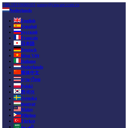
+86-18110680101
sunny@cnware.com.cn
Nederlands
English
Español
русский
Français
日本語
Deutsch
tiếng Việt
Italiano
Nederlands
简体中文
ภาษาไทย
Polski
한국어
Svenska
magyar
Malay
Pilipino
Türkçe
العربية