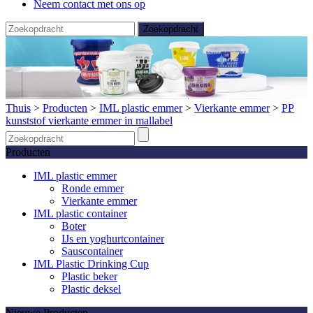
Neem contact met ons op
Thuis
>
Producten
>
IML plastic emmer
>
Vierkante emmer
>
PP
kunststof vierkante emmer in mallabel
Producten
IML plastic emmer
Ronde emmer
Vierkante emmer
IML plastic container
Boter
IJs en yoghurtcontainer
Sauscontainer
IML Plastic Drinking Cup
Plastic beker
Plastic deksel
Nieuwe Producten