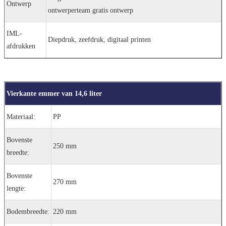
Ontwerp
ontwerperteam gratis ontwerp
IML-
Diepdruk, zeefdruk, digitaal printen
afdrukken
Vierkante emmer van 14,6 liter
Materiaal:
PP
Bovenste
250 mm
breedte:
Bovenste
270 mm
lengte:
Bodembreedte:
220 mm